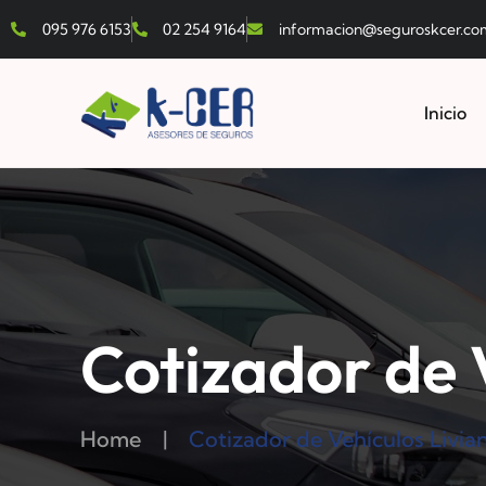
095 976 6153
02 254 9164
informacion@seguroskcer.co
Inicio
Cotizador de 
Home
|
Cotizador de Vehículos Livia