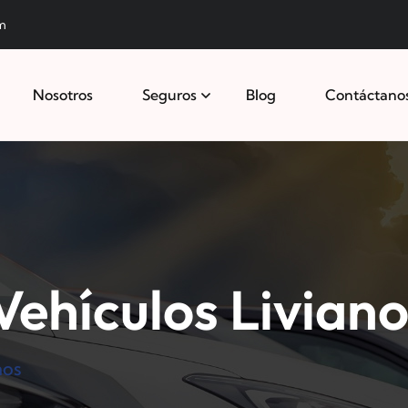
m
Nosotros
Seguros
Blog
Contáctano
Vehículos Livian
nos