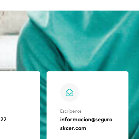
Escríbenos
722
informacion@seguro
skcer.com