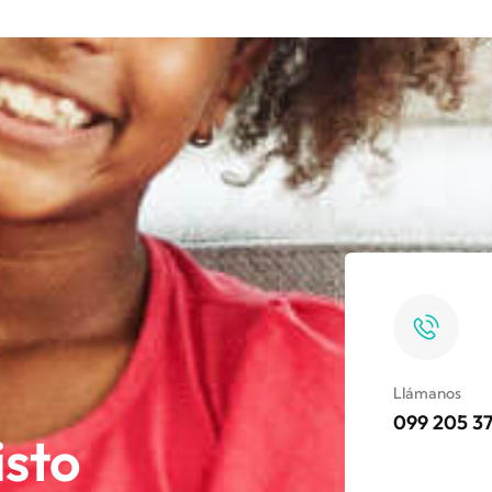
Llámanos
099 205 3
isto