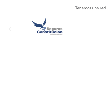
Tenemos una red d
095 976 6153
02 254 9164
informacion@seguroskcer.co